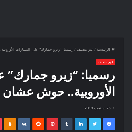
الرئيسية
/
غير مصنف
/
رسميا: “زيرو جمارك” على السيارات الأوروبي
غير مصنف
رسميا: “زيرو جمارك” ع
الأوروبية.. حوش عشان 
25 سبتمبر، 2018
فيسبوك
تويتر
لينكدإن
‏Tumblr
بينتيريست
‏Reddit
‏VKontakte
Odnoklassniki