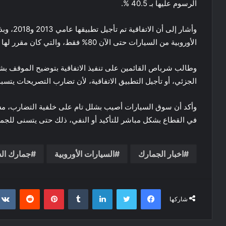
الرسوم عليها بـ 40.5 %.
وأشار إل
الأوروبية من السيارات حتى الآن 80% فقط، والتي كان مقرر لها أن تعفي تماماً في 2019 المقبل.
وطالب شرباص القائمين على تنفيذ الاتفاقية بتوضيح الموقف بشك
الجزئي، أو تأجيل التطبيق الاتفاقية، لأن تضارب التصريحات ي
وأكد أن سوق السيارات أصيب بشلل تام على خلفية التضارب، مش
في القطاع بشكل مباشر للتأكيد أو النفي، ذلك حتى يتسنى للجمي
اخبار الجمارك
السيارات الأوروبية
جمارك ال
فيسبوك
تويتر
لينكدإن
‏Tumblr
بينتيريست
‏Reddit
شاركها