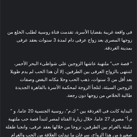
فى واقعة غريبة بقضايا الأسرة، تقدمت فتاة روسية لطلب الخلع من
زوجها المصرى بعد زواج عرفى دام لمدة 3 سنوات بعقد عرفى
بمدينة الغردقة.
” قصة حب” ملتهبة عاشها الزوجين على شواطىء البحر الأحمر،
لتنتهى بالزواج العرفى بين الطرفين، إلا أن هذا الحب لم يدم طويلا
بعد أقل من 3 سنوات، ذهب الحب وحلا مكانه البغض وصفات
الزوجين السيئة، لتلجأ الزوجة لمحكمة الأسرة بالقاهرة الجديدة
طالبة الخلاص من زوجها دون رجعة.
البداية كانت فى الغردقة بين ” ك.م”، روسية الجنسية 20 عاما، و ”
م.أ” مصرى 27 عاما، خلال زيارة الفتاة لمصر لتبدأ قصة حب ملتهبة
مليئة بالغرام بين الطرفين، تزوجا من خلالها بعقد عرفى، وانجبا طفلة
صغيرة من هذا الزواج، سرعان ما تبدلت العلاقة من الحب والغرام