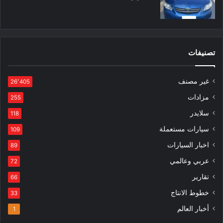
تصنيفات
غير مصنف
26٬405
مزادات
255
سلايدر
118
سيارات مستعملة
109
اخبار السيارات
89
عربي وعالمي
72
تقارير
66
خطوط الانتاج
33
أخبار العالم
1